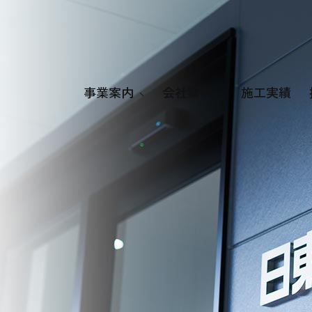
空気調和設備工事
会社概要
給排水衛生設備工事
理念･代表挨拶
消防設備工事
アクセス
電気設備工事
プライバシー
事業案内
会社案内
施工実績
設計･施工･管理業務
空気調和設備工事
会社概要
給排水衛生設備工事
理念･代表挨拶
消防設備工事
アクセス
電気設備工事
プライバシーポリシー
設計･施工･管理業務